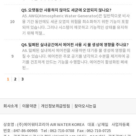
Q5. 오랫동안 사용하지 않아도 세균에 오염되지 않나요?
A5. AWG(Atmospheric Water Generator)은 일반적으로 비사
10
용 기간 동안에도 세균 오염의 위험을 최소화하기 위한 기능이 포함
되어 있습니다. 그러나 시스템이 깨끗하고 기능적인 상태를 유지하
기 위해 적절...
Q6. 밀폐된 실내공간에서 에어컨 사용 시 물 생성에 영향을 주나요?
A6. 밀폐된 실내에서 에어컨을 사용하면 대기중 물 생성에 영향을 미
9
칠 수 있습니다. 에어컨은 주로 공기를 냉각하고 수분을 제거하여 공
기를 건조하게 만드는 기능을 수행합니다. 에어컨이 활성화된 폐쇄
된...
1
2
3
|
|
|
회사소개
이용약관
개인정보취급방침
찾아오시는길
상호명 : (주)에어워터코리아 AIR WATER KOREA
대표 : 남재일
사업자등록
번호 : 847-86-00965
Tel : 062-710-0708
Fax : 062-710-0725