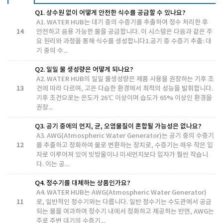
Q1. 상수원 없이 어떻게 안전한 식수를 공급할 수 있나요?
A1. WATER HUB는 대기 중의 수증기를 추출하여 정수 처리한 후
14
안전하고 음용 가능한 물을 공급합니다. 이 시스템은 다음과 같은 주
요 원리와 과정을 통해 식수를 생성합니다1.공기 중 수증기 추출: 대
기 중의 수...
Q2. 일일 물 생성량은 어떻게 되나요?
A2. WATER HUB의 일일 물생성량은 제품 사용을 권장하는 기후 조
13
건에 따라 다르며, 고온 다습한 환경에서 최적의 성능을 발휘합니다.
기후 조건으로는 온도가 26℃ 이상이며 습도가 65% 이상인 환경을
권장...
Q3. 공기 중에의 먼지, 균, 오염물질이 혼합될 가능성은 없나요?
A3. AWG(Atmospheric Water Generator)는 공기 중의 수증기
12
를 추출하고 정화하여 물로 변환하는 장치로, 수증기는 매우 작은 입
자로 이루어져 있어 빗방울이나 미세먼지보다 입자가 훨씬 작습니
다. 이는 공...
Q4. 정수기를 대체하는 상품인가요?
A4. WATER HUB는 AWG(Atmospheric Water Generator)
11
로, 일반적인 정수기와는 다릅니다. 일반 정수기는 수도관에서 공급
되는 물을 여과하여 정수기 내에서 정화하고 제공하는 반면, AWG는
주로 주변 대기의 수증기...