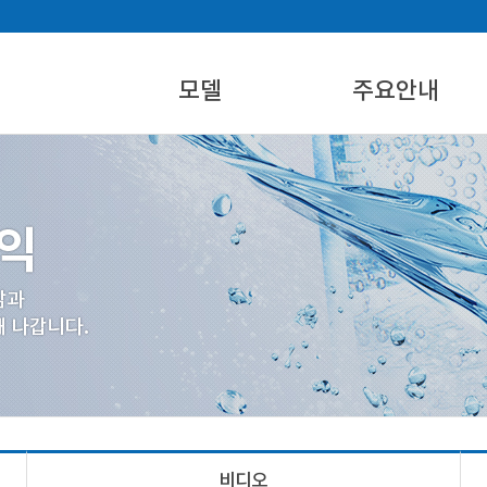
모델
주요안내
에어워터 제품
설치활용지역
에어워터 시스템 개요
물생성지수표
제품규격별 제원
산업재산권
비디오