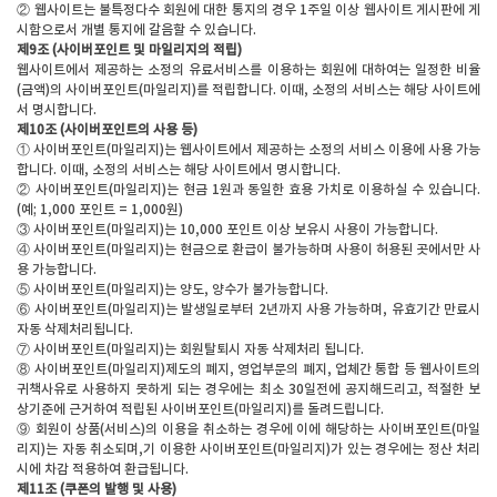
② 웹사이트는 불특정다수 회원에 대한 통지의 경우 1주일 이상 웹사이트 게시판에 게
시함으로서 개별 통지에 갈음할 수 있습니다.
제9조 (사이버포인트 및 마일리지의 적립)
웹사이트에서 제공하는 소정의 유료서비스를 이용하는 회원에 대하여는 일정한 비율
(금액)의 사이버포인트(마일리지)를 적립합니다. 이때, 소정의 서비스는 해당 사이트에
서 명시합니다.
제10조 (사이버포인트의 사용 등)
① 사이버포인트(마일리지)는 웹사이트에서 제공하는 소정의 서비스 이용에 사용 가능
합니다. 이때, 소정의 서비스는 해당 사이트에서 명시합니다.
② 사이버포인트(마일리지)는 현금 1원과 동일한 효용 가치로 이용하실 수 있습니다.
(예; 1,000 포인트 = 1,000원)
③ 사이버포인트(마일리지)는 10,000 포인트 이상 보유시 사용이 가능합니다.
④ 사이버포인트(마일리지)는 현금으로 환급이 불가능하며 사용이 허용된 곳에서만 사
용 가능합니다.
⑤ 사이버포인트(마일리지)는 양도, 양수가 불가능합니다.
⑥ 사이버포인트(마일리지)는 발생일로부터 2년까지 사용 가능하며, 유효기간 만료시
자동 삭제처리됩니다.
⑦ 사이버포인트(마일리지)는 회원탈퇴시 자동 삭제처리 됩니다.
⑧ 사이버포인트(마일리지)제도의 폐지, 영업부문의 폐지, 업체간 통합 등 웹사이트의
귀책사유로 사용하지 못하게 되는 경우에는 최소 30일전에 공지해드리고, 적절한 보
상기준에 근거하여 적립된 사이버포인트(마일리지)를 돌려드립니다.
⑨ 회원이 상품(서비스)의 이용을 취소하는 경우에 이에 해당하는 사이버포인트(마일
리지)는 자동 취소되며,기 이용한 사이버포인트(마일리지)가 있는 경우에는 정산 처리
시에 차감 적용하여 환급됩니다.
제11조 (쿠폰의 발행 및 사용)