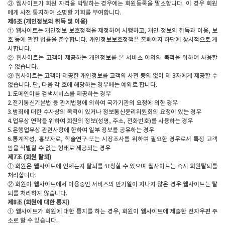
③ 웹사이트가 회원 자격을 박탈하는 경우에는 회원등록을 말소합니다. 이 경우 회원
에게 사전 통지하여 소명할 기회를 부여합니다.
제6조 (개인정보의 취득 및 이용)
① 웹사이트는 개인정보 보호정책을 제정하여 시행하고, 개인 정보의 취득과 이용, 보
호 등에 관한 법률을 준수합니다. 개인정보보호정책은 홈페이지 하단에 상시적으로 게
시합니다.
② 웹사이트는 고객이 제공하는 개인정보를 본 서비스 이외의 목적을 위하여 사용할
수 없습니다.
③ 웹사이트는 고객이 제공한 개인정보를 고객의 사전 동의 없이 제 3자에게 제공할 수
없습니다. 단, 다음 각 호에 해당하는 경우에는 예외로 합니다.
1.도메인이름 검색서비스를 제공하는 경우
2.전기통신기본법 등 관계법령에 의하여 국가기관의 요청에 의한 경우
3.범죄에 대한 수사상의 목적이 있거나 정보통신윤리위원회의 요청이 있는 경우
4.업무상 연락을 위하여 회원의 정보(성명, 주소, 전화번호)를 사용하는 경우
5.은행업무상 관련사항에 한하여 일부 정보를 공유하는 경우
6.통계작성, 홍보자료, 학술연구 또는 시장조사를 위하여 필요한 경우로서 특정 고객
임을 식별할 수 없는 형태로 제공되는 경우
제7조 (회원 탈퇴)
① 회원은 웹사이트에 언제든지 탈퇴를 요청할 수 있으며 웹사이트는 즉시 회원탈퇴를
처리합니다.
② 회원이 웹사이트에서 이용중인 서비스의 만기일이 지나지 않은 경우 웹사이트는 탈
퇴를 처리하지 않습니다.
제8조 (회원에 대한 통지)
① 웹사이트가 회원에 대한 통지를 하는 경우, 회원이 웹사이트에 제출한 전자우편 주
소로 할 수 있습니다.