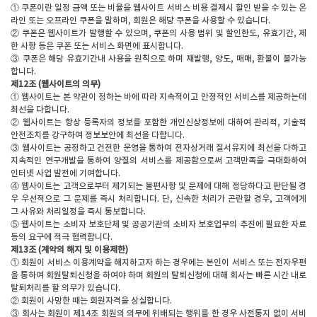
① 쿠폰이란 일정 금액 또는 비율을 웹사이트 서비스 비용 결제시 할인 받을 수 있는 온
라인 또는 오프라인 쿠폰을 말하며, 회원은 해당 쿠폰을 사용할 수 있습니다.
② 쿠폰은 웹사이트가 발행할 수 있으며, 쿠폰의 사용 범위 및 할인한도, 유효기간, 제
한 사항 등은 쿠폰 또는 서비스 화면에 표시합니다.
③ 쿠폰은 해당 유효기간내 사용을 원칙으로 하며 재발행, 양도, 매매, 환불이 불가능
합니다.
제12조 (웹사이트의 의무)
① 웹사이트는 본 약관이 정하는 바에 따라 지속적이고 안정적인 서비스를 제공하는데
최선을 다합니다.
② 웹사이트는 항상 등록자의 정보를 포함한 개인신상정보에 대하여 관리적, 기술적
안전조치를 강구하여 정보보안에 최선을 다합니다.
③ 웹사이트는 공정하고 건전한 운영을 통하여 전자상거래 질서유지에 최선을 다하고
지속적인 연구개발을 통하여 양질의 서비스를 제공함으로써 고객만족을 극대화하여
인터넷 사업 발전에 기여합니다.
④ 웹사이트는 고객으로부터 제기되는 불편사항 및 문제에 대해 정당하다고 판단될 경
우 우선적으로 그 문제를 즉시 처리합니다. 단, 신속한 처리가 곤란할 경우, 고객에게
그 사유와 처리일정을 즉시 통보합니다.
⑤ 웹사이트는 소비자 보호단체 및 공공기관의 소비자 보호업무의 추진에 필요한 자료
등의 요구에 적극 협력합니다.
제13조 (계약의 해지 및 이용제한)
① 회원이 서비스 이용계약을 해지하고자 하는 경우에는 본인이 서비스 또는 전자우편
을 통하여 회원탈퇴신청을 하여야 하며 회원의 탈퇴신청에 대해 회사는 빠른 시간 내로
탈퇴처리를 할 의무가 있습니다.
② 회원이 사망한 때는 회원자격을 상실합니다.
③ 회사는 회원이 제14조 회원의 의무에 위배되는 행위를 한 경우 사전통지 없이 서비