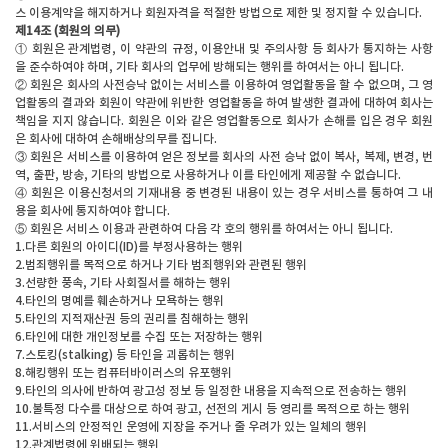
스 이용계약을 해지하거나 회원자격을 적절한 방법으로 제한 및 정지할 수 있습니다.
제14조 (회원의 의무)
① 회원은 관계법령, 이 약관의 규정, 이용안내 및 주의사항 등 회사가 통지하는 사항
을 준수하여야 하며, 기타 회사의 업무에 방해되는 행위를 하여서는 아니 됩니다.
② 회원은 회사의 사전승낙 없이는 서비스를 이용하여 영업활동을 할 수 없으며, 그 영
업활동의 결과와 회원이 약관에 위반한 영업활동을 하여 발생한 결과에 대하여 회사는
책임을 지지 않습니다. 회원은 이와 같은 영업활동으로 회사가 손해를 입은 경우 회원
은 회사에 대하여 손해배상의무를 집니다.
③ 회원은 서비스를 이용하여 얻은 정보를 회사의 사전 승낙 없이 복사, 복제, 변경, 번
역, 출판, 방송, 기타의 방법으로 사용하거나 이를 타인에게 제공할 수 없습니다.
④ 회원은 이용신청서의 기재내용 중 변경된 내용이 있는 경우 서비스를 통하여 그 내
용을 회사에 통지하여야 합니다.
⑤ 회원은 서비스 이용과 관련하여 다음 각 호의 행위를 하여서는 아니 됩니다.
1.다른 회원의 아이디(ID)를 부정사용하는 행위
2.범죄행위를 목적으로 하거나 기타 범죄행위와 관련된 행위
3.선량한 풍속, 기타 사회질서를 해하는 행위
4.타인의 명예를 훼손하거나 모욕하는 행위
5.타인의 지적재산권 등의 권리를 침해하는 행위
6.타인에 대한 개인정보를 수집 또는 저장하는 행위
7.스토킹(stalking) 등 타인을 괴롭히는 행위
8.해킹행위 또는 컴퓨터바이러스의 유포행위
9.타인의 의사에 반하여 광고성 정보 등 일정한 내용을 지속적으로 전송하는 행위
10.불특정 다수를 대상으로 하여 광고, 선전의 게시 등 영리를 목적으로 하는 행위
11.서비스의 안정적인 운영에 지장을 주거나 줄 우려가 있는 일체의 행위
12.관계법령에 위배되는 행위