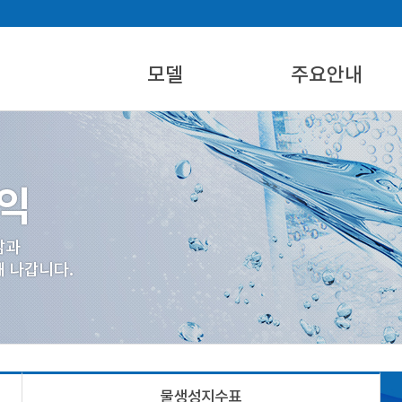
모델
주요안내
에어워터 제품
설치활용지역
에어워터 시스템 개요
물생성지수표
제품규격별 제원
산업재산권
물생성지수표