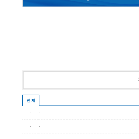
전 체
-
-
-
-