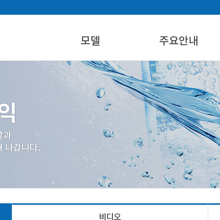
모델
주요안내
에어워터 제품
설치활용지역
에어워터 시스템 개요
물생성지수표
제품규격별 제원
산업재산권
비디오