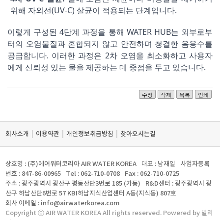
위해 자외선(UV-C) 살균이 적용되는 단계입니다.
이렇게 구성된 4단계 과정을 통해 WATER HUB는 외부로부
터의 오염물질과 혼합되지 않고 안전하며 청결한 음용수를
공급합니다. 이러한 과정은 2차 오염을 최소화하고 사용자
에게 신뢰성 있는 물을 제공하는 데 중점을 두고 있습니다.
수정
삭제
목록
인쇄
|
|
|
회사소개
이용약관
개인정보취급방침
찾아오시는길
상호명 : (주)에어워터코리아 AIR WATER KOREA
대표 : 남재일
사업자등록
번호 : 847-86-00965
Tel : 062-710-0708
Fax : 062-710-0725
주소 : 광주광역시 광산구 평동산단3번로 185 (가동)
R&D센터 : 광주광역시 광
산구 하남산단6번로 57 KBI하남지식산업센터 A동(지식동) 807호
회사 이메일 : info@airwaterkorea.com
Copyright ⓒ AIR WATER KOREA All rights reserved. Powered by 빌리