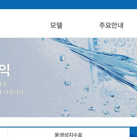
모델
주요안내
에어워터 제품
설치활용지역
에어워터 시스템 개요
물생성지수표
제품규격별 제원
산업재산권
물생성지수표