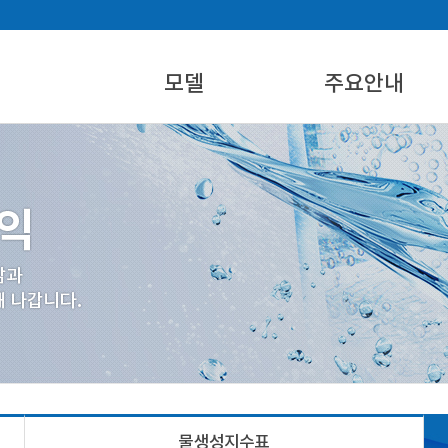
모델
주요안내
에어워터 제품
설치활용지역
에어워터 시스템 개요
물생성지수표
제품규격별 제원
산업재산권
물생성지수표