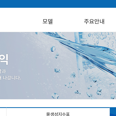
모델
주요안내
에어워터 제품
설치활용지역
에어워터 시스템 개요
물생성지수표
제품규격별 제원
산업재산권
물생성지수표