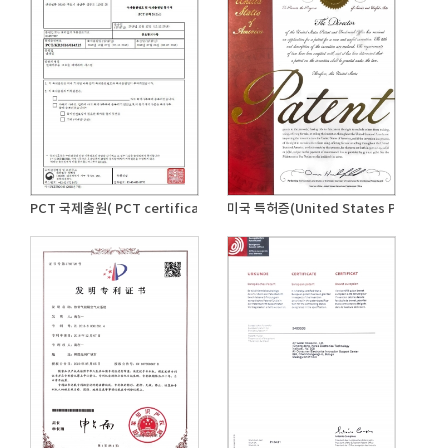
PCT 국제출원( PCT certificate)
미국 특허증(United States Patent Cer