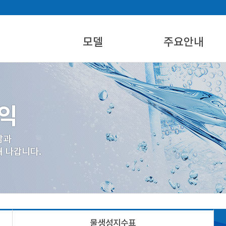
모델
주요안내
에어워터 제품
설치활용지역
에어워터 시스템 개요
물생성지수표
제품규격별 제원
산업재산권
물생성지수표