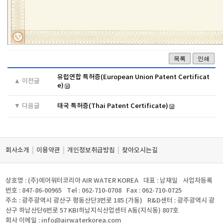
목록
인쇄
유럽연합 특허증(European Union Patent Certificat
▲ 이전글
e)
▼ 다음글
태국 특허증(Thai Patent Certificate)
|
|
|
회사소개
이용약관
개인정보취급방침
찾아오시는길
상호명 : (주)에어워터코리아 AIR WATER KOREA
대표 : 남재일
사업자등록
번호 : 847-86-00965
Tel : 062-710-0708
Fax : 062-710-0725
주소 : 광주광역시 광산구 평동산단3번로 185 (가동)
R&D센터 : 광주광역시 광
산구 하남산단6번로 57 KBI하남지식산업센터 A동(지식동) 807호
회사 이메일 : info@airwaterkorea.com